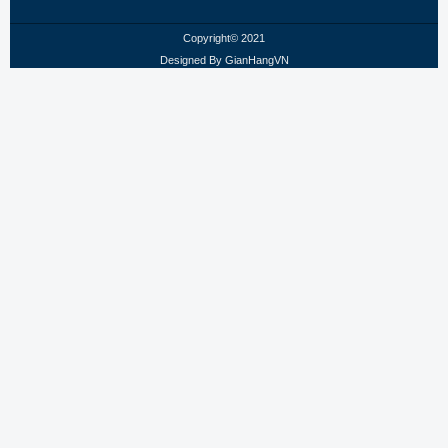
Copyright© 2021
Designed By
GianHangVN