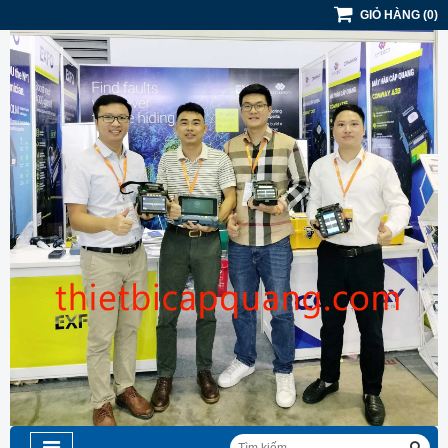
GIỎ HÀNG
(
0
)