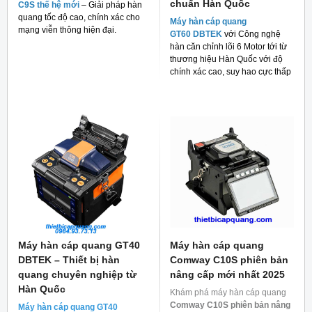
chuẩn Hàn Quốc
C9S thế hệ mới
– Giải pháp hàn
quang tốc độ cao, chính xác cho
Máy hàn cáp quang
mạng viễn thông hiện đại.
GT60 DBTEK
với Công nghệ
hàn căn chỉnh lõi 6 Motor tới từ
thương hiệu Hàn Quốc với độ
chính xác cao, suy hao cực thấp
và giá thành rẻ cho người tiêu
dùng hiện nay.
Máy hàn cáp quang GT40
Máy hàn cáp quang
DBTEK – Thiết bị hàn
Comway C10S phiên bản
quang chuyên nghiệp từ
nâng cấp mới nhất 2025
Hàn Quốc
Khám phá máy hàn cáp quang
Comway C10S phiên bản nâng
Máy hàn cáp quang GT40