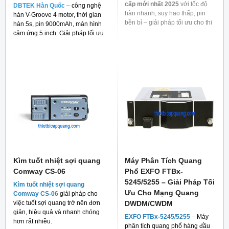
cấp mới nhất 2025
với tốc độ
DBTEK Hàn Quốc
– công nghệ
hàn nhanh, suy hao thấp, pin
hàn V-Groove 4 motor, thời gian
bền bỉ – giải pháp tối ưu cho thi
hàn 5s, pin 9000mAh, màn hình
công mạng quang.
cảm ứng 5 inch. Giải pháp tối ưu
cho thi công FTTH và viễn thông.
Kìm tuốt nhiệt sợi quang
Máy Phân Tích Quang
Comway CS-06
Phổ EXFO FTBx-
5245/5255 – Giải Pháp Tối
Kìm tuốt nhiệt sợi quang
Ưu Cho Mạng Quang
Comway CS-06
giải pháp cho
việc tuốt sợi quang trở nên đơn
DWDM/CWDM
giản, hiệu quả và nhanh chóng
EXFO FTBx-5245/5255
– Máy
hơn rất nhiều.
phân tích quang phổ hàng đầu