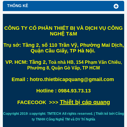
THỐNG KÊ
CÔNG TY CỔ PHẦN THIẾT BỊ VÀ DỊCH VỤ CÔNG
NGHỆ T&M
Trụ sở:
Tầng 2, số 110 Trần Vỹ, Phường Mai Dịch,
Quận Cầu Giấy, TP Hà Nội
.
VP. HCM:
Tầng 2,
Toà nhà HB, 154 Phạm Văn Chiêu,
Phường 8, Quận Gò Vấp, TP HCM
Email : hotro.thietbicapquang@gmail.com
Hotline : 0984.93.73.13
Thiết bị cáp quang
FACECOOK >>>
Copyright 2019 :copyright: TMTECH All rights reserved. | Thiết kế bởi Công
ty TNHH Công Nghệ TM và DV Trí
Nghĩa