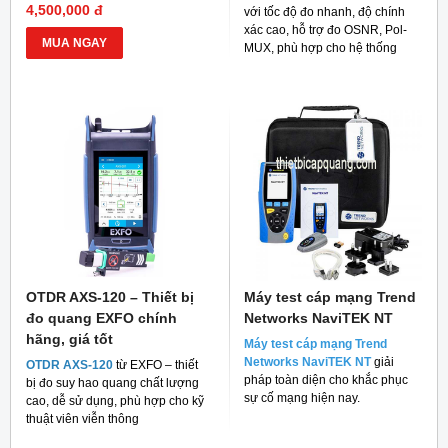
4,500,000 đ
với tốc độ đo nhanh, độ chính
xác cao, hỗ trợ đo OSNR, Pol-
MUA NGAY
MUX, phù hợp cho hệ thống
mạng quang hiện đại
OTDR AXS-120 – Thiết bị
Máy test cáp mạng Trend
đo quang EXFO chính
Networks NaviTEK NT
hãng, giá tốt
Máy test cáp mạng Trend
Networks NaviTEK NT
giải
OTDR AXS-120
từ EXFO – thiết
pháp toàn diện cho khắc phục
bị đo suy hao quang chất lượng
sự cố mạng hiện nay.
cao, dễ sử dụng, phù hợp cho kỹ
thuật viên viễn thông