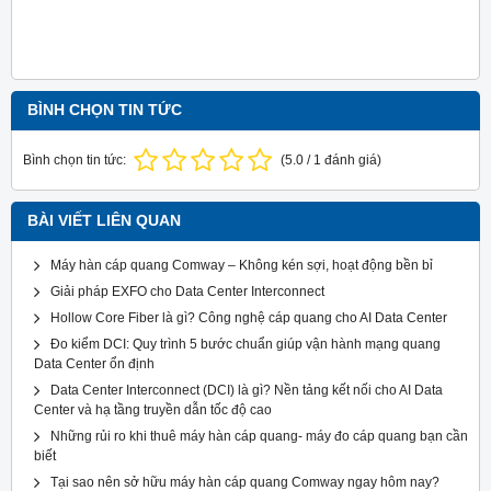
BÌNH CHỌN TIN TỨC
Bình chọn tin tức:
(
5.0
/
1
đánh giá)
BÀI VIẾT LIÊN QUAN
Máy hàn cáp quang Comway – Không kén sợi, hoạt động bền bỉ
Giải pháp EXFO cho Data Center Interconnect
Hollow Core Fiber là gì? Công nghệ cáp quang cho AI Data Center
Đo kiểm DCI: Quy trình 5 bước chuẩn giúp vận hành mạng quang
Data Center ổn định
Data Center Interconnect (DCI) là gì? Nền tảng kết nối cho AI Data
Center và hạ tầng truyền dẫn tốc độ cao
Những rủi ro khi thuê máy hàn cáp quang- máy đo cáp quang bạn cần
biết
Tại sao nên sở hữu máy hàn cáp quang Comway ngay hôm nay?