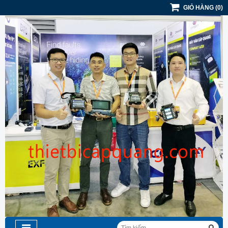
GIỎ HÀNG
(
0
)