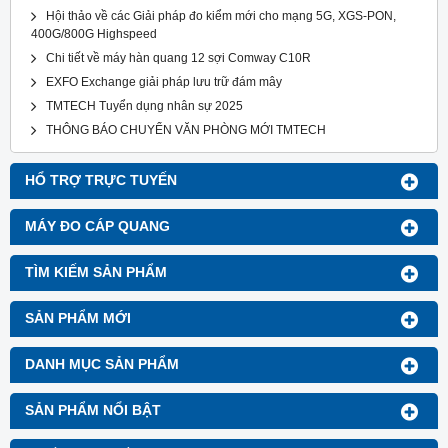
Hội thảo về các Giải pháp đo kiểm mới cho mạng 5G, XGS-PON,
400G/800G Highspeed
Chi tiết về máy hàn quang 12 sợi Comway C10R
EXFO Exchange giải pháp lưu trữ đám mây
TMTECH Tuyển dụng nhân sự 2025
THÔNG BÁO CHUYỂN VĂN PHÒNG MỚI TMTECH
HỔ TRỢ TRỰC TUYẾN
MÁY ĐO CÁP QUANG
TÌM KIẾM SẢN PHẨM
SẢN PHẨM MỚI
DANH MỤC SẢN PHẨM
SẢN PHẨM NỔI BẬT