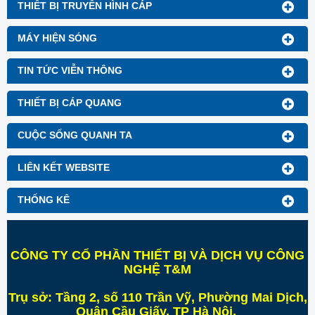
THIẾT BỊ TRUYỀN HÌNH CÁP
MÁY HIỆN SÓNG
TIN TỨC VIỄN THÔNG
THIẾT BỊ CÁP QUANG
CUỘC SỐNG QUANH TA
LIÊN KẾT WEBSITE
THỐNG KÊ
CÔNG TY CỔ PHẦN THIẾT BỊ VÀ DỊCH VỤ CÔNG
NGHỆ T&M
Trụ sở:
Tầng 2, số 110 Trần Vỹ, Phường Mai Dịch,
Quận Cầu Giấy, TP Hà Nội
.