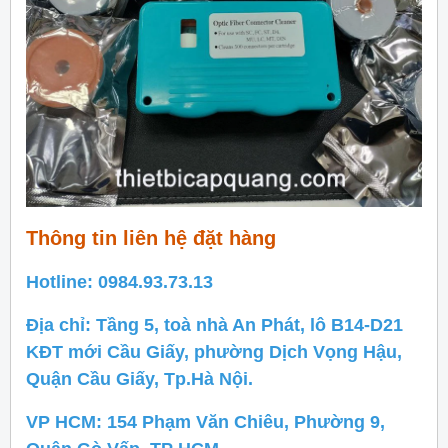
Thông tin liên hệ đặt hàng
Hotline: 0984.93.73.13
Địa chỉ: Tầng 5, toà nhà An Phát, lô B14-D21
KĐT mới Cầu Giấy, phường Dịch Vọng Hậu,
Quận Cầu Giấy, Tp.Hà Nội.
VP HCM: 154 Phạm Văn Chiêu, Phường 9,