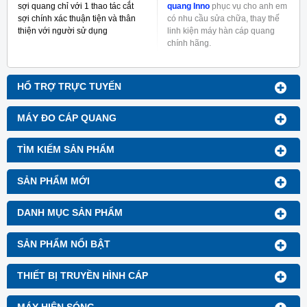
sợi quang chỉ với 1 thao tác cắt
quang Inno
phục vụ cho anh em
sợi chính xác thuận tiện và thân
có nhu cầu sửa chữa, thay thế
thiện với người sử dụng
linh kiện máy hàn cáp quang
chính hãng.
HỔ TRỢ TRỰC TUYẾN
MÁY ĐO CÁP QUANG
TÌM KIẾM SẢN PHẨM
SẢN PHẨM MỚI
DANH MỤC SẢN PHẨM
SẢN PHẨM NỔI BẬT
THIẾT BỊ TRUYỀN HÌNH CÁP