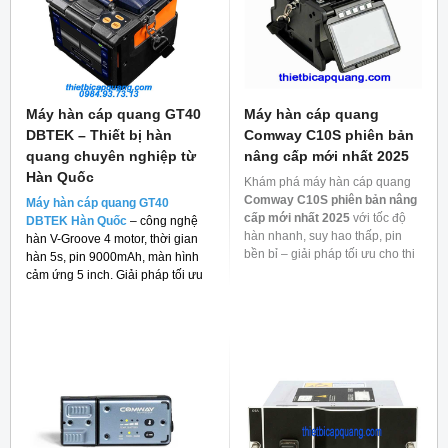
Máy hàn cáp quang GT40
Máy hàn cáp quang
DBTEK – Thiết bị hàn
Comway C10S phiên bản
quang chuyên nghiệp từ
nâng cấp mới nhất 2025
Hàn Quốc
Khám phá máy hàn cáp quang
Comway C10S phiên bản nâng
Máy hàn cáp quang GT40
cấp mới nhất 2025
với tốc độ
DBTEK Hàn Quốc
– công nghệ
hàn nhanh, suy hao thấp, pin
hàn V-Groove 4 motor, thời gian
bền bỉ – giải pháp tối ưu cho thi
hàn 5s, pin 9000mAh, màn hình
công mạng quang.
cảm ứng 5 inch. Giải pháp tối ưu
cho thi công FTTH và viễn thông.