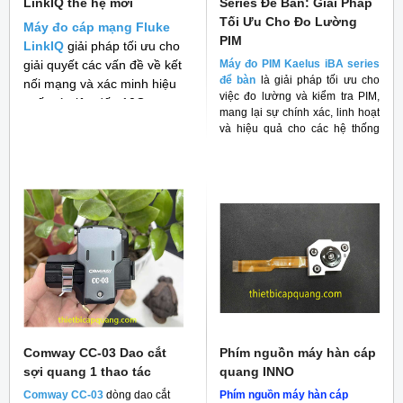
LinkIQ thế hệ mới
Series Để Bàn: Giải Pháp
Tối Ưu Cho Đo Lường
Máy đo cáp mạng Fluke
PIM
LinkIQ
giải pháp tối ưu cho
giải quyết các vấn đề về kết
Máy đo PIM Kaelus iBA series
để bàn
là giải pháp tối ưu cho
nối mạng và xác minh hiệu
việc đo lường và kiểm tra PIM,
suất cáp lên đến 10G
mang lại sự chính xác, linh hoạt
và hiệu quả cho các hệ thống
RF
Comway CC-03 Dao cắt
Phím nguồn máy hàn cáp
sợi quang 1 thao tác
quang INNO
Comway CC-03
dòng dao cắt
Phím nguồn máy hàn cáp