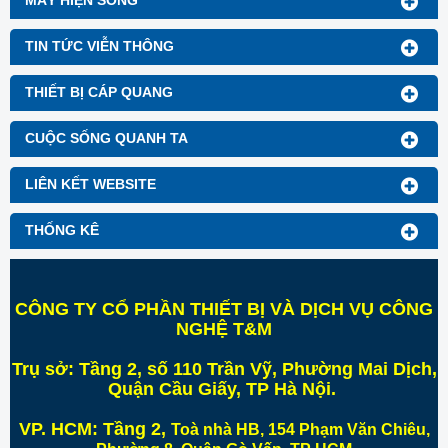
MÁY HIỆN SÓNG
TIN TỨC VIỄN THÔNG
THIẾT BỊ CÁP QUANG
CUỘC SỐNG QUANH TA
LIÊN KẾT WEBSITE
THỐNG KÊ
CÔNG TY CỔ PHẦN THIẾT BỊ VÀ DỊCH VỤ CÔNG
NGHỆ T&M
Trụ sở:
Tầng 2, số 110 Trần Vỹ, Phường Mai Dịch,
Quận Cầu Giấy, TP Hà Nội
.
VP. HCM:
Tầng 2,
Toà nhà HB, 154 Phạm Văn Chiêu,