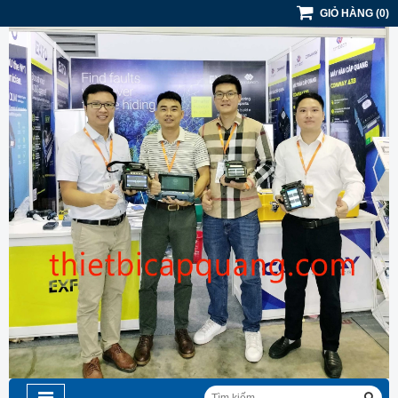
GIỎ HÀNG
(
0
)