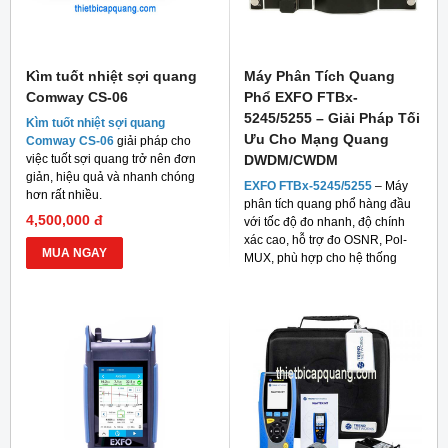
Kìm tuốt nhiệt sợi quang
Máy Phân Tích Quang
Comway CS-06
Phổ EXFO FTBx-
5245/5255 – Giải Pháp Tối
Kìm tuốt nhiệt sợi quang
Ưu Cho Mạng Quang
Comway CS-06
giải pháp cho
việc tuốt sợi quang trở nên đơn
DWDM/CWDM
giản, hiệu quả và nhanh chóng
EXFO FTBx-5245/5255
– Máy
hơn rất nhiều.
phân tích quang phổ hàng đầu
4,500,000 đ
với tốc độ đo nhanh, độ chính
xác cao, hỗ trợ đo OSNR, Pol-
MUA NGAY
MUX, phù hợp cho hệ thống
mạng quang hiện đại