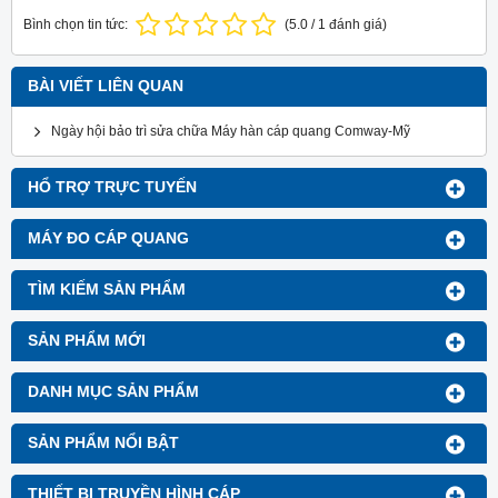
Bình chọn tin tức:
(
5.0
/
1
đánh giá)
BÀI VIẾT LIÊN QUAN
Ngày hội bảo trì sửa chữa Máy hàn cáp quang Comway-Mỹ
HỔ TRỢ TRỰC TUYẾN
MÁY ĐO CÁP QUANG
TÌM KIẾM SẢN PHẨM
SẢN PHẨM MỚI
DANH MỤC SẢN PHẨM
SẢN PHẨM NỔI BẬT
THIẾT BỊ TRUYỀN HÌNH CÁP