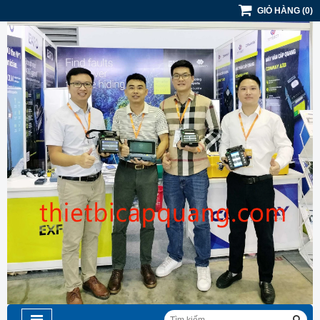
GIỎ HÀNG
(
0
)