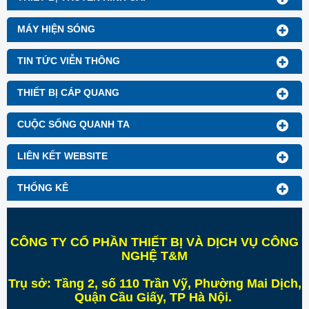
MÁY HIỆN SÓNG
TIN TỨC VIỄN THÔNG
THIẾT BỊ CÁP QUANG
CUỘC SỐNG QUANH TA
LIÊN KẾT WEBSITE
THỐNG KÊ
CÔNG TY CỔ PHẦN THIẾT BỊ VÀ DỊCH VỤ CÔNG
NGHỆ T&M
Trụ sở:
Tầng 2, số 110 Trần Vỹ, Phường Mai Dịch,
Quận Cầu Giấy, TP Hà Nội
.